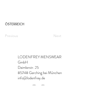
ÖSTERREICH
Previous
Next
LODENFREY MENSWEAR
GmbH
Daimlerstr. 25
85748 Garching bei München
info@lodenfrey.de
Imprint & Contact
Data Protection