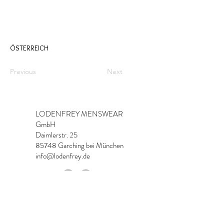
ÖSTERREICH
Previous
Next
LODENFREY MENSWEAR
GmbH
Daimlerstr. 25
85748 Garching bei München
info@lodenfrey.de
Imprint & Contact
Data Protection