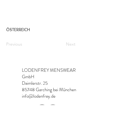
ÖSTERREICH
Previous
Next
LODENFREY MENSWEAR
GmbH
Daimlerstr. 25
85748 Garching bei München
info@lodenfrey.de
Imprint & Contact
Data Protection