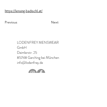
https://lensing-badischl.at/
Previous
Next
LODENFREY MENSWEAR
GmbH
Daimlerstr. 25
85748 Garching bei München
info@lodenfrey.de
Imprint & Contact
Data Protection
Onlineshop